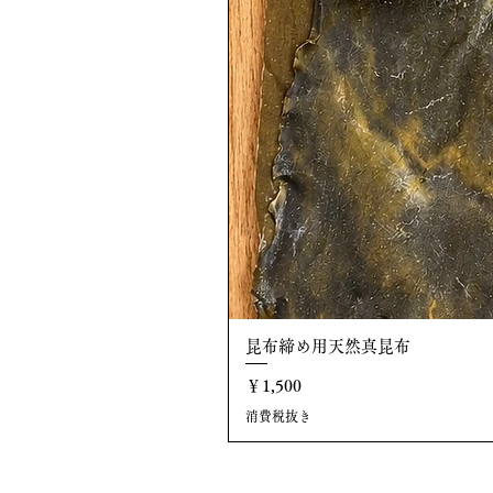
昆布締め用天然真昆布
価格
￥1,500
消費税抜き