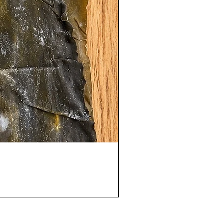
【大容量】昆布締め用真昆
価格
￥3,000
消費税抜き