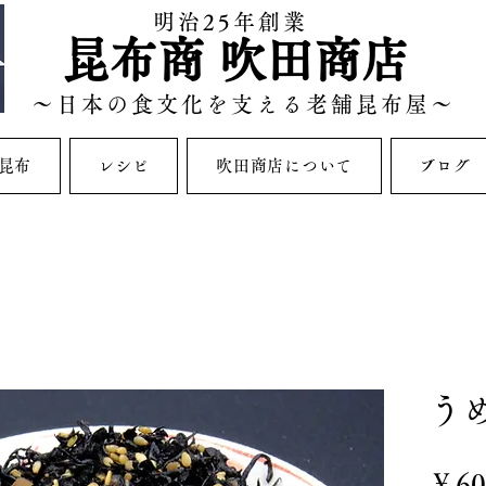
​明治25年創業
昆布商 吹田商店
～日本の食文化を支える老舗昆布屋～
昆布
レシピ
吹田商店について
ブログ
う
￥60