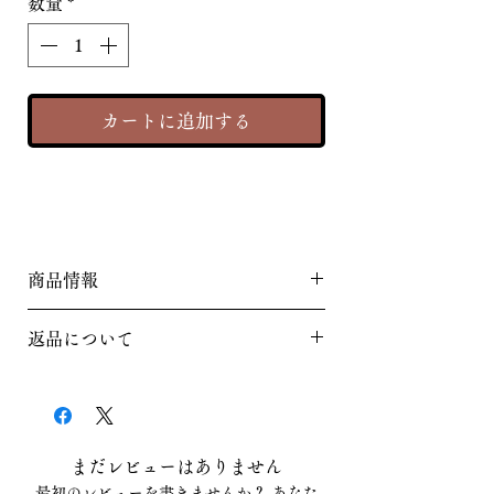
数量
*
カートに追加する
商品情報
2025年の干支「巳」と2026年「午」
返品について
と当店の人気商品である汐吹昆布、
さらにどんこ椎茸も詰め合わせた贅
返品は原則不可です。ご要望がある
沢なセット！贈答用箱に入ってお
方はお問い合わせください。
り、お歳暮やプレゼントなどにぴっ
たりのセットです。巳年・午年の年
まだレビューはありません
男・年女の方にあげると喜ばれるこ
最初のレビューを書きませんか？ あなた