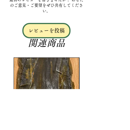
と間違いなし！
のご意見・ご要望をぜひ共有してくださ
「巳」・「午」の昆布は８枚ずつ入
い。
っており、水やお湯に5分程度浸すだ
けで「蛇」「馬」の形になります。
レビューを投稿
干支昆布はお正月のお節料理、お雑
煮やお祝い事などに最適で、華やか
関連商品
さが増すこと間違いなし！
塩昆布はご飯・パスタ・サラダ・お
茶漬けなど使い道は多種多様。80gと
大容量なので毎日の食卓に塩昆布で
アクセントをつけましょう。
どんこは九州産の原木椎茸なので品
質はお墨付き！香り豊かで肉厚ぷり
ぷりのどんこは煮物や鍋料理などに
おすすめ。刻んで炒めて使っても大
丈夫です。内容量は50ｇです。ぜ
昆布締め用天然真昆布
【大容量】昆布締め用
ひ、お買い求めください。
価格
￥1,500