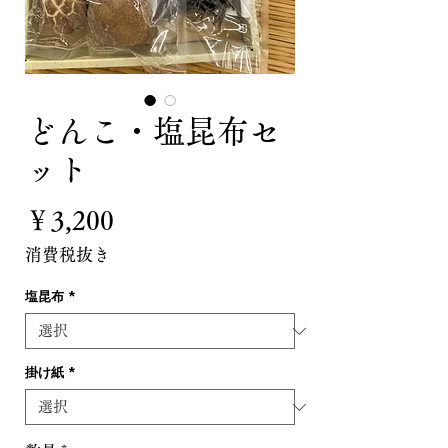
どんこ・塩昆布セ
ット
価
￥3,200
格
消費税抜き
塩昆布
*
掛け紙
*