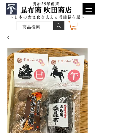
​明治25年創業
昆布商 吹田商店
～日本の食文化を支える老舗昆布屋～