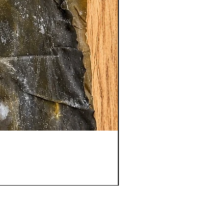
【大容量】昆布締め用真昆
価格
￥3,000
消費税抜き