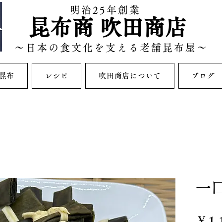
​明治25年創業
昆布商 吹田商店
～日本の食文化を支える老舗昆布屋～
昆布
レシピ
吹田商店について
ブログ
一口
￥1,