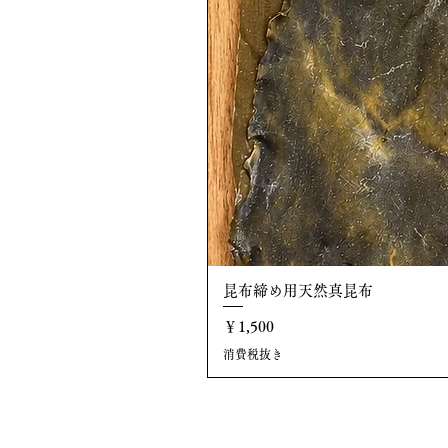
昆布締め用天然真昆布
価格
￥1,500
消費税抜き