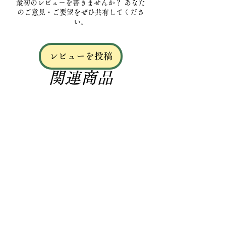
最初のレビューを書きませんか？ あなた
のご意見・ご要望をぜひ共有してくださ
い。
レビューを投稿
関連商品
昆布締め用天然真昆布
【大容量】昆布締め用
価格
￥1,500