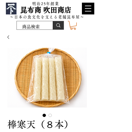
​明治25年創業
昆布商 吹田商店
～日本の食文化を支える老舗昆布屋～
棒寒天（８本）