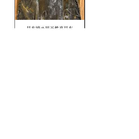
は、料理好きな方への贈り物はもち
ろん、お中元・お歳暮・内祝い・法
要など、大切な場面にふさわしい一
昆布締め用天然真昆布
【大容量】昆布締め用
品です。
価格
￥1,500
消費税抜き
吹田商店
について
ショップ​
会社概要
お問い合わせ
店舗情報はこちら
ご利用ガイド