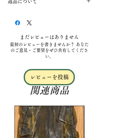
返品について
羅臼昆布は、数ある昆布の中でも特
に濃厚なコクと力強い旨みを持つ最
返品は原則不可です。ご要望がある
高級品として知られています。深み
方はお問い合わせください。
のある香りと厚みのある出汁は、少
量でも料理全体に存在感を与え、家
まだレビューはありません
庭料理から本格和食まで幅広く活躍
最初のレビューを書きませんか？ あなた
します。本商品は、肉厚で旨みの強
のご意見・ご要望をぜひ共有してくださ
い羅臼昆布を贈答用に厳選し、品質
い。
にこだわって仕上げました。羅臼昆
布の出汁は、鍋料理やおでん、煮物
レビューを投稿
に使うことで素材に負けないコクを
生み出し、昆布と鰹節を合わせた合
関連商品
わせ出汁では味噌汁やだし巻き卵に
深い旨みを与えます。また、ラーメ
ンやうどんの出汁に使用すると、力
強く奥行きのある味わいに仕上が
り、豚肉や鶏肉を使った料理とも相
性抜群です。濃い出汁を必要とする
料理でこそ真価を発揮する羅臼昆布