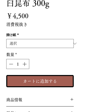
臼昆布 300g
価
￥4,500
格
消費税抜き
掛け紙
*
数量
*
カートに追加する
商品情報
北海道・知床半島の豊かな海で育つ