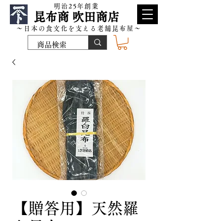
​明治25年創業
昆布商 吹田商店
～日本の食文化を支える老舗昆布屋～
【贈答用】天然羅