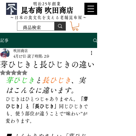
​明治25年創業
昆布商 吹田商店
～日本の食文化を支える老舗昆布屋～
記事
吹田商店
4月17日
読了時間: 2分
芽ひじきと長ひじきの違い
5つ星のうちNaNと評価されています。
芽ひじき
と
長ひじき
、実
はこんなに違います。
ひじきはひとつじゃありません。
「芽
ひじき」と「長ひじき」
同じひじきで
も、使う部位が違うことで“味わい”が
変わります。