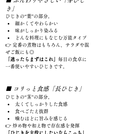
■ ふんわりやさしい「芽ひじ
き」
ひじきの“葉”の部分。
細かくてやわらかい
味がしっかり染みる
どんな料理にもなじむ万能タイプ
👉 定番の煮物はもちろん、サラダや混
ぜご飯にも◎
「迷ったらまずはこれ」
毎日の食卓に
一番使いやすいひじきです。
■ コリっと食感「長ひじき」
ひじきの“茎”の部分。
太くてしっかりした食感
食べごたえ抜群
噛むほどに旨みを感じる
👉 炒め物や和え物で存在感を発揮
「ひじきを主役にしたいならこっち」