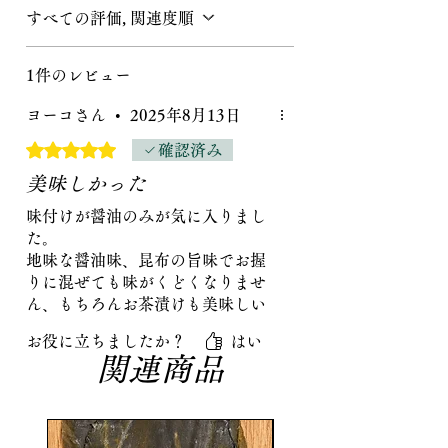
温かいご飯にはもちろん、おにぎ
すべての評価, 関連度順
り、お茶漬け、冷奴、サラダ、和え
物など、素材の味を生かした料理に
1件のレビュー
よく合います。
スーパーではなかなか出会えない、
ヨーコさん
•
2025年8月13日
化学調味料無添加・醤油だけで仕上
5つ星のうち5と評価されています。
確認済み
げた塩昆布
。
100年以上昆布と向き合ってきた吹田
美味しかった
商店だからこそ、自信を持っておす
味付けが醤油のみが気に入りまし
すめできる一品です。
た。
地味な醤油味、昆布の旨味でお握
りに混ぜても味がくどくなりませ
ん、もちろんお茶漬けも美味しい
です。
お役に立ちましたか？
はい
関連商品