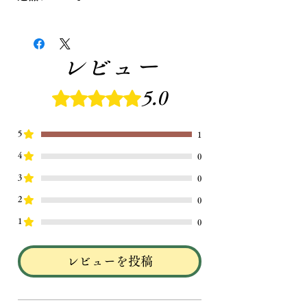
う。
無添加塩昆布
返品は原則不可です。ご要望がある
塩昆布は好きだけれど、素材本来の
方はお問い合わせください。
味を楽しみたい。
レビュー
そんな方のために作ったのが、吹田
商店の
無添加塩昆布
です。
5つ星のうち5と評価されています。
5.0
味付けに使うのは、醤油だけ。
化学調味料やうま味調味料に頼ら
ず、北海道産昆布が持つ自然のうま
5
1
味を最大限に引き出しました。
4
0
余計なものを加えていないからこ
3
0
そ、一口目から感じるのは、昆布本
来の上品な香りと奥深いうま味。
2
0
噛むほどにじんわりと広がる味わい
1
0
は、昆布専門店だからこそお届けで
きる本物の美味しさです。
レビューを投稿
一般的な塩昆布のような強い味付け
ではなく、毎日食べても飽きのこな
い、やさしく自然な味わい。