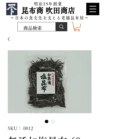
​明治25年創業
昆布商 吹田商店
～日本の食文化を支える老舗昆布屋～
SKU： 0012