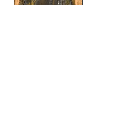
昆布締め用天然真昆布
【大容量】昆布締め用
価格
￥1,500
消費税抜き
吹田商店
について
ショップ​
会社概要