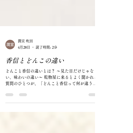
潤宣 吹田
4月28日
読了時間: 2分
香信とどんこの違い
どんこと香信の違いとは？ 〜見た目だけじゃな
い、味わいの違い〜 乾物屋に来るとよく聞かれる
質問のひとつが、「どんこと香信って何が違う
の？」というもの。 どちらも同じ“干し椎茸”です
が、実は育ち方と仕上がりが違います。 ■どんこ
（冬菇） 傘がしっかり閉じた状態で収穫されたも
の。 特徴は・肉厚でぷっくり・弾力があり食べ応