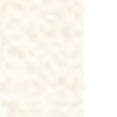
え抜群・戻すとジューシーで旨味が濃い 煮物や含
め煮など、椎茸そのものを主役にしたい料理にぴ
ったり。見た目も立派なので、贈答用としても人
気があります。 ■香信（こうしん） 傘が開ききっ
てから収穫されたもの。 特徴は・傘が広くて薄
め・香りがしっかり立つ・出汁がよく出る ちらし
寿司や炊き込みご飯、炒め物など、旨味や香りを
料理に広げたいときにおすすめです。 ■違いをひ
とことで言うと どんこは「食べて美味しい」香信
は「出汁で活きる」 同じ椎茸でも、使い分けるこ
とで料理の仕上がりはぐっと変わります。 ■こん
な方におすすめ ・椎茸を主役にしたい → どんこ・
コスパよく旨味を出したい → 香信・料理の幅を広
げたい → 両方使い分け ■吹田商店のおすす