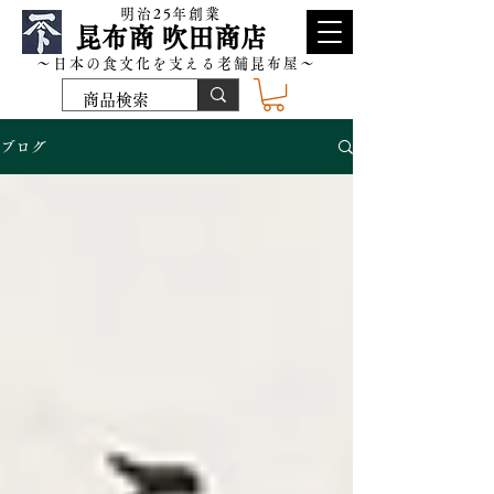
​明治25年創業
昆布商 吹田商店
～日本の食文化を支える老舗昆布屋～
ブログ